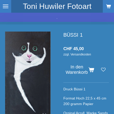
Toni Huwiler Fotoart
Zum
Hauptinhalt
springen
.
BÜSSI 1
CHF 45,00
zzgl. Versandkosten
In den
Warenkorb
Druck Büssi 1
Format Hoch 22,5 x 45 cm
200 gramm Papier
Orginal Acryll Marke Sands