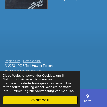
Impressum
Datenschutz
© 2023 - 2026 Toni Huwiler Fotoart
Mit Unterstützung von
Webador
Diese Website verwendet Cookies, um Ihr
Nutzererlebnis zu verbessern und
maßgeschneiderte Anzeigen anzuzeigen. Die
fortgesetzte Nutzung dieser Website bestätigt
Ihre Zustimmung zur Verwendung von Cookies.
Ich stimme zu
E-Mail
Telefon
Karte