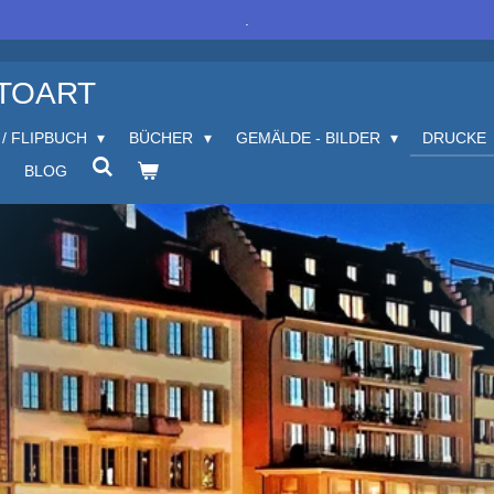
.
OTOART
 / FLIPBUCH
BÜCHER
GEMÄLDE - BILDER
DRUCKE
BLOG