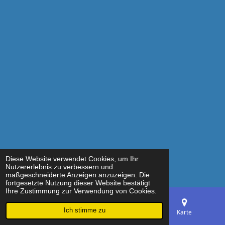
Diese Website verwendet Cookies, um Ihr
Nutzererlebnis zu verbessern und
maßgeschneiderte Anzeigen anzuzeigen. Die
fortgesetzte Nutzung dieser Website bestätigt
Ihre Zustimmung zur Verwendung von Cookies.
Ich stimme zu
E-Mail
Telefon
Karte