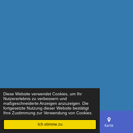
Diese Website verwendet Cookies, um Ihr
Nutzererlebnis zu verbessern und
maßgeschneiderte Anzeigen anzuzeigen. Die
fortgesetzte Nutzung dieser Website bestätigt
Ihre Zustimmung zur Verwendung von Cookies.
Ich stimme zu
E-Mail
Telefon
Karte